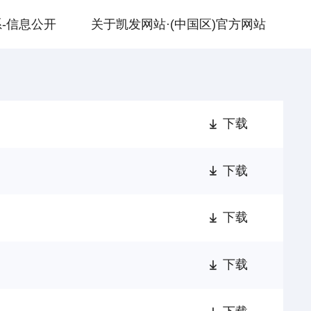
-信息公开
关于凯发网站·(中国区)官方网站
下载
下载
下载
下载