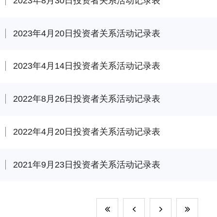
2023年8月30日投资者关系活动记录表
2023年4月20日投资者关系活动记录表
2023年4月14日投资者关系活动记录表
2022年8月26日投资者关系活动记录表
2022年4月20日投资者关系活动记录表
2021年9月23日投资者关系活动记录表