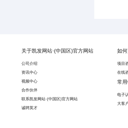
关于凯发网站·(中国区)官方网站
如何
公司介绍
项目
资讯中心
在线
视频中心
常用
合作伙伴
电子
联系凯发网站·(中国区)官方网站
大客
诚聘英才