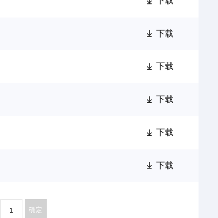
下载
下载
下载
下载
下载
下载
确定