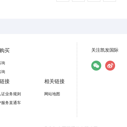
购买
关注凯发国际
咨询
咨询
链接
相关链接
认证业务规则
网站地图
户服务直通车