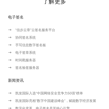
了解更多
电子签名
“信步云章”云签名服务平台
协同签名系统
手写信息数字签名板
电子签章系统
时间戳服务器
签名验签服务器
新闻资讯
凯发国际入选“中国网络安全竞争力50强”榜单
凯发国际亮相“数字中国建设峰会”，赋能数字经济发展
数字化变革，电子签名是其核心引擎