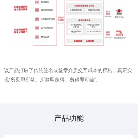
该产品打破了传统签名或签章介质交互成本的桎梏，真正实
现“所见即所签、所签即所得、所得即可验”。
产品功能