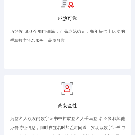
成熟可靠
历经近 300 个项目锤炼，产品成熟稳定，每年提供上亿次的
手写数字签名服务，品质可靠
高安全性
为签名人颁发的数字证书中扩展签名人手写签 名图像和其他
身份特征信息，同时在签名时加盖时间戳，实现该数字证书与