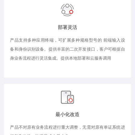
部署灵活
产品支持多种应用终端，可扩展多种规格型号的 前端输入设
备和身份识别设备。提供丰富的二次开发接口，客户可根据自
身业务流程进行灵活集成。提供本地部署和云服务调用
最小化改造
产品不对原有业务流程进行重大调整，无需对原有单证系统进