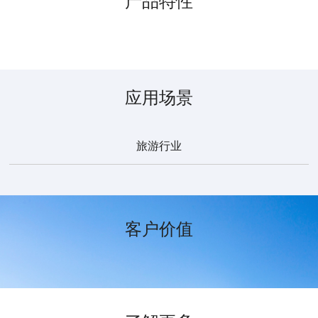
产品特性
应用场景
旅游行业
客户价值